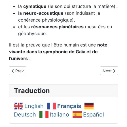
la
cymatique
(le son qui structure la matière),
la
neuro-acoustique
(son induisant la
cohérence physiologique),
et les
résonances planétaires
mesurées en
géophysique.
Il est la preuve que l'être humain est une
note
vivante dans la symphonie de Gaïa et de
l'univers
.
Previous article: Corps Subatomique TV (2/21)
Next article
Prev
Next
Traduction
English
Français
Deutsch
Italiano
Español