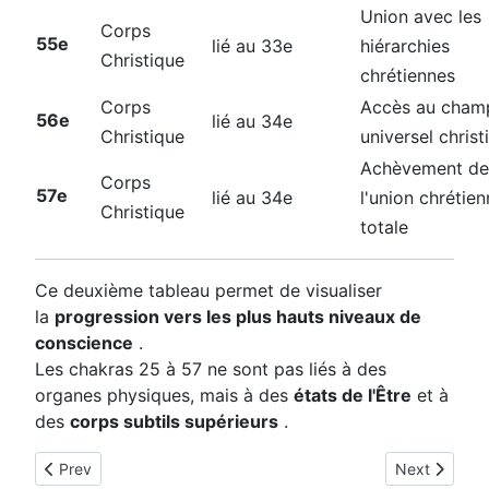
Union avec les
Corps
55e
lié au 33e
hiérarchies
Christique
chrétiennes
Corps
Accès au cham
56e
lié au 34e
Christique
universel christ
Achèvement de
Corps
57e
lié au 34e
l'union chrétie
Christique
totale
Ce deuxième tableau permet de visualiser
la
progression vers les plus hauts niveaux de
conscience
.
Les chakras 25 à 57 ne sont pas liés à des
organes physiques, mais à des
états de l'Être
et à
des
corps subtils supérieurs
.
Previous article: Tableau récapitulatif des Chakras et Corps É
Next article:
Prev
Next