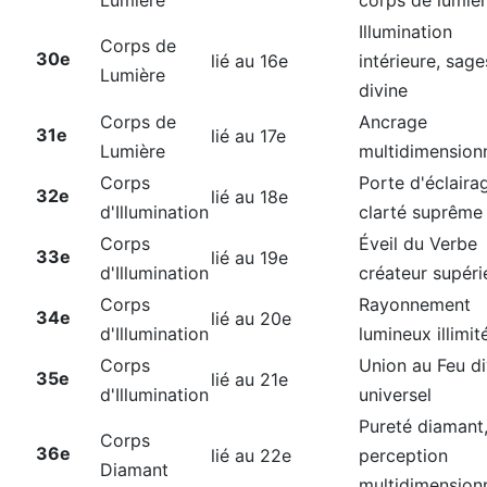
Lumière
corps de lumiè
Illumination
Corps de
30e
lié au 16e
intérieure, sag
Lumière
divine
Corps de
Ancrage
31e
lié au 17e
Lumière
multidimension
Corps
Porte d'éclaira
32e
lié au 18e
d'Illumination
clarté suprême
Corps
Éveil du Verbe
33e
lié au 19e
d'Illumination
créateur supéri
Corps
Rayonnement
34e
lié au 20e
d'Illumination
lumineux illimit
Corps
Union au Feu di
35e
lié au 21e
d'Illumination
universel
Pureté diamant
Corps
36e
lié au 22e
perception
Diamant
multidimensionn