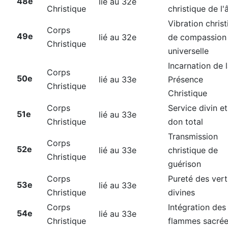
48e
lié au 32e
Christique
christique de l
Vibration chris
Corps
49e
lié au 32e
de compassion
Christique
universelle
Incarnation de 
Corps
50e
lié au 33e
Présence
Christique
Christique
Corps
Service divin et
51e
lié au 33e
Christique
don total
Transmission
Corps
52e
lié au 33e
christique de
Christique
guérison
Corps
Pureté des ver
53e
lié au 33e
Christique
divines
Corps
Intégration des
54e
lié au 33e
Christique
flammes sacré