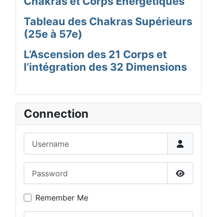
Chakras et Corps Énergétiques
Tableau des Chakras Supérieurs
(25e à 57e)
L’Ascension des 21 Corps et
l’intégration des 32 Dimensions
Connection
Username
Password
Show Pas
Remember Me