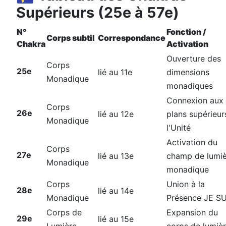
Supérieurs (25e à 57e)
N°
Fonction /
Corps subtil
Correspondance
Chakra
Activation
Ouverture des
Corps
25e
lié au 11e
dimensions
Monadique
monadiques
Connexion aux
Corps
26e
lié au 12e
plans supérieur
Monadique
l'Unité
Activation du
Corps
27e
lié au 13e
champ de lumi
Monadique
monadique
Corps
Union à la
28e
lié au 14e
Monadique
Présence JE SU
Corps de
Expansion du
29e
lié au 15e