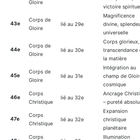
Gloire
victoire spiritue
Magnificence
Corps de
43e
lié au 29e
divine, splende
Gloire
universelle
Corps glorieux,
Corps de
44e
lié au 30e
transcendance
Gloire
la matière
Intégration au
Corps de
45e
lié au 31e
champ de Gloir
Gloire
cosmique
Corps
Ancrage Christ
46e
lié au 32e
Christique
– pureté absol
Expansion
Corps
47e
lié au 32e
christique
Christique
planétaire
Corps
Illumination