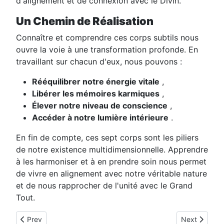
d'alignement et de connexion avec le Divin.
Un Chemin de Réalisation
Connaître et comprendre ces corps subtils nous
ouvre la voie à une transformation profonde. En
travaillant sur chacun d'eux, nous pouvons :
Rééquilibrer notre énergie vitale
,
Libérer les mémoires karmiques
,
Élever notre niveau de conscience
,
Accéder à notre lumière intérieure
.
En fin de compte, ces sept corps sont les piliers
de notre existence multidimensionnelle. Apprendre
à les harmoniser et à en prendre soin nous permet
de vivre en alignement avec notre véritable nature
et de nous rapprocher de l'unité avec le Grand
Tout.
Previous article: Détail du Du Soin : Libération des Corps Div
Next article:
Prev
Next