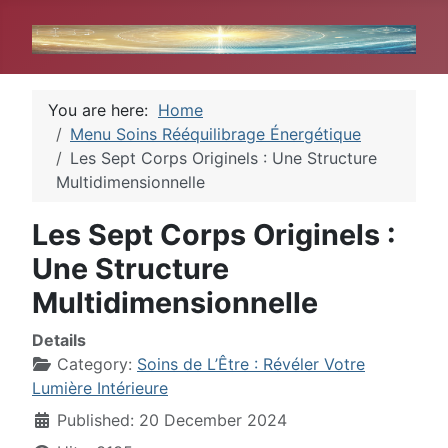
You are here:
Home
Menu Soins Rééquilibrage Énergétique
Les Sept Corps Originels : Une Structure
Multidimensionnelle
Les Sept Corps Originels :
Une Structure
Multidimensionnelle
Details
Category:
Soins de L’Être : Révéler Votre
Lumière Intérieure
Published: 20 December 2024