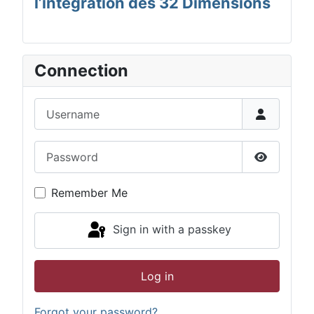
l’intégration des 32 Dimensions
Connection
Username
Password
Show Pas
Remember Me
Sign in with a passkey
Log in
Forgot your password?