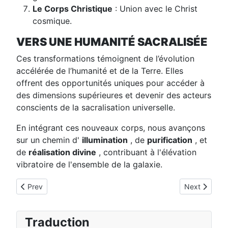
Le Corps Christique
: Union avec le Christ
cosmique.
VERS UNE HUMANITÉ SACRALISÉE
Ces transformations témoignent de l’évolution
accélérée de l’humanité et de la Terre. Elles
offrent des opportunités uniques pour accéder à
des dimensions supérieures et devenir des acteurs
conscients de la sacralisation universelle.
En intégrant ces nouveaux corps, nous avançons
sur un chemin d'
illumination
, de
purification
, et
de
réalisation divine
, contribuant à l'élévation
vibratoire de l'ensemble de la galaxie.
Previous article: Les Sept Nouveaux Corps : Une Étape Vers La
Next article:
Prev
Next
Traduction