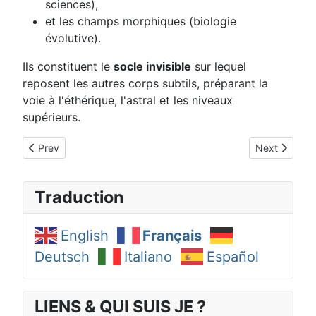
sciences),
et les champs morphiques (biologie
évolutive).
Ils constituent le
socle invisible
sur lequel
reposent les autres corps subtils, préparant la
voie à l'éthérique, l'astral et les niveaux
supérieurs.
Previous article: Corps Subatomique CIDAR (4/21)
Next article
Prev
Next
Traduction
English
Français
Deutsch
Italiano
Español
LIENS & QUI SUIS JE ?