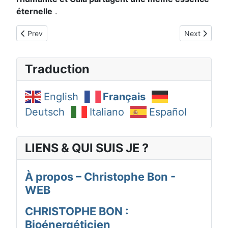
éternelle
.
Previous article: Corps Atmique (11/21)
Next article:
Prev
Next
Traduction
English
Français
Deutsch
Italiano
Español
LIENS & QUI SUIS JE ?
À propos – Christophe Bon -
WEB
CHRISTOPHE BON :
Bioénergéticien