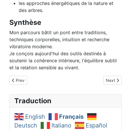
les approches énergétiques de la nature et
des arbres.
Synthèse
Mon parcours bâtit un pont entre traditions,
techniques corporelles, intuition et recherche
vibratoire moderne.
Je conçois aujourd'hui des outils destinés à
soutenir la cohérence intérieure, l'équilibre subtil
et la relation sensible au vivant.
Previous article: À propos – Christophe Bon - WEB
Next article
Prev
Next
Traduction
English
Français
Deutsch
Italiano
Español